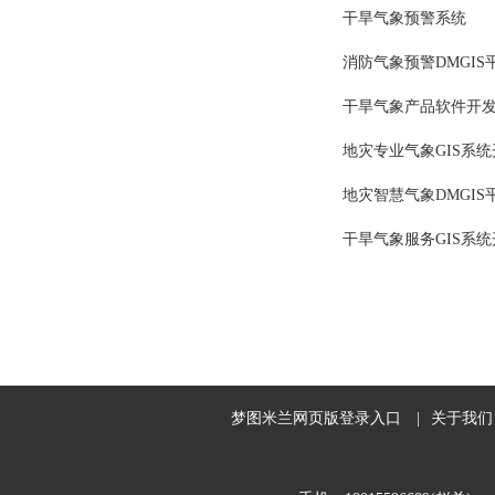
干旱气象预警系统
消防气象预警DMGIS
干旱气象产品软件开
地灾专业气象GIS系统
地灾智慧气象DMGIS
干旱气象服务GIS系统
梦图米兰网页版登录入口
|
关于我们