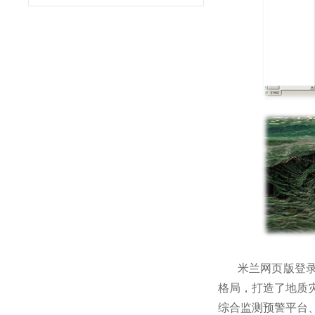
米兰网页版登录入
格局，打造了地质
综合监测预警平台