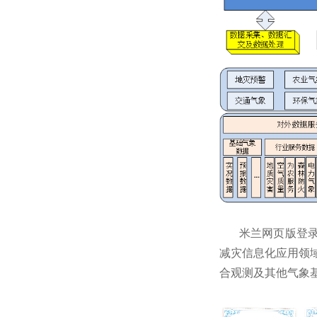
米兰网页版登录入
减灾信息化应用领
合观测及其他气象