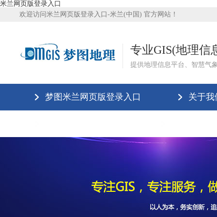
米兰网页版登录入口
欢迎访问米兰网页版登录入口-米兰(中国) 官方网站！
专业GIS(地理
提供地理信息平台、智慧气
梦图米兰网页版登录入口
关于我
米兰网页版登录入口
米兰网页版登