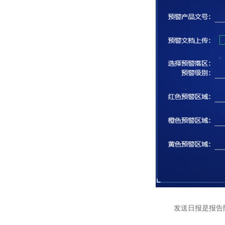
发送日报是报告降雨