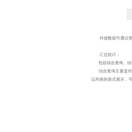
对接数据可通过简单
汇总统计：
包括综合查询、综
综合查询主要是对短
以列表的形式展示，