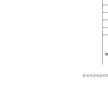
宣传培训包括对宣传