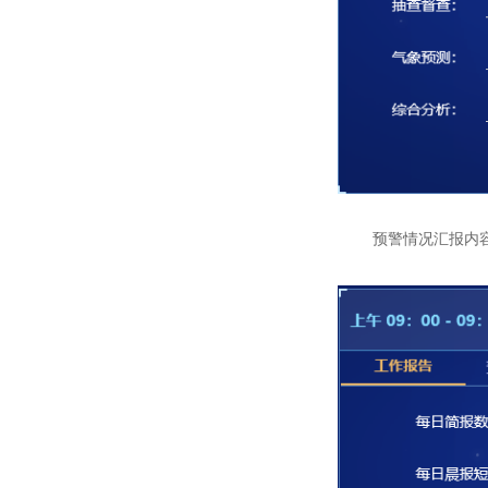
预警情况汇报内容包