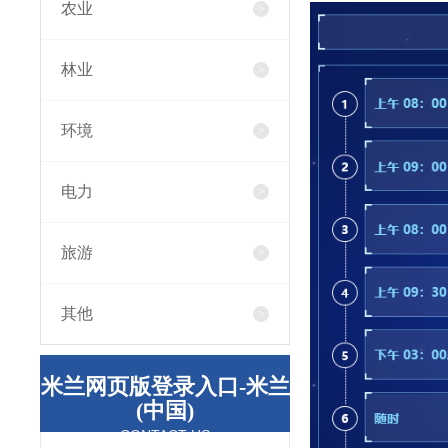
农业
林业
环境
电力
旅游
其他
米兰网页版登录入口-米兰
(中国)
CONTACT US