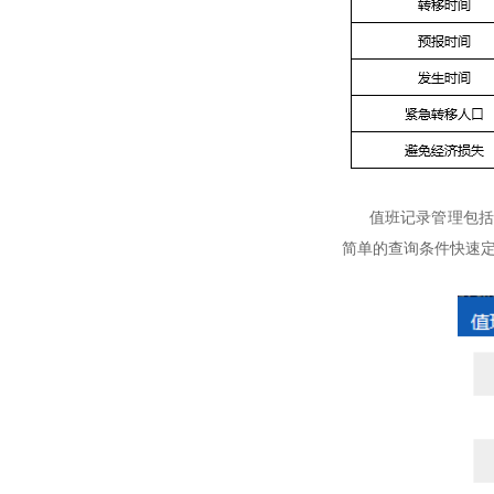
值班记录管理包括对
简单的查询条件快速