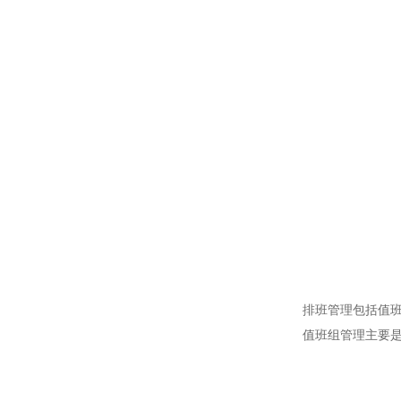
排班管理包括值班组
值班组管理主要是对