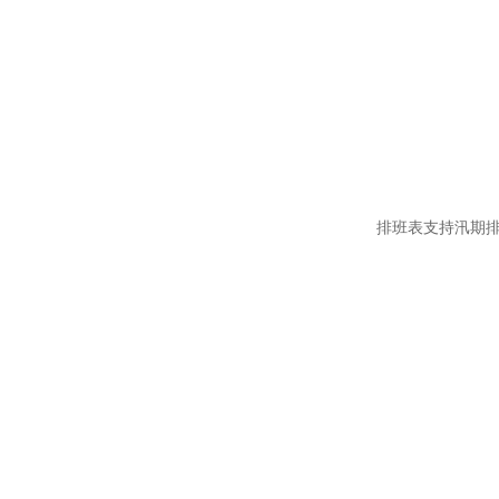
排班表支持汛期排班