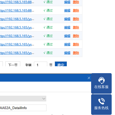
在线客服
服务热线