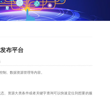
务发布平台
1
控制、数据资源管理等内容。
态、资源大类条件或者关键字查询可以快速定位到想要的服