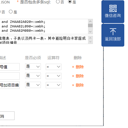
微信咨询
返回顶部