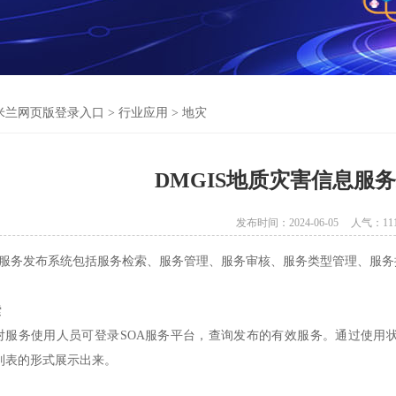
米兰网页版登录入口
>
行业应用
>
地灾
DMGIS地质灾害信息服
发布时间：2024-06-05
人气：
11
务发布系统包括服务检索、服务管理、服务审核、服务类型管理、服务
索
务使用人员可登录SOA服务平台，查询发布的有效服务。通过使用状
列表的形式展示出来。