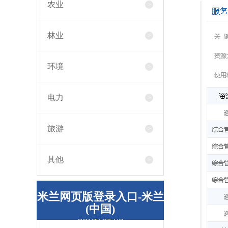
农业
林业
环境
电力
旅游
其他
米兰网页版登录入口-米兰
(中国)
CONTACT US