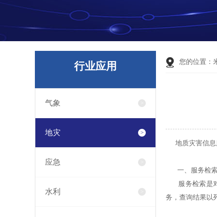
您的位置：
行业应用
气象
地灾
地质灾害信息服
应急
一、服务检
服务检索是对服
水利
务，查询结果以