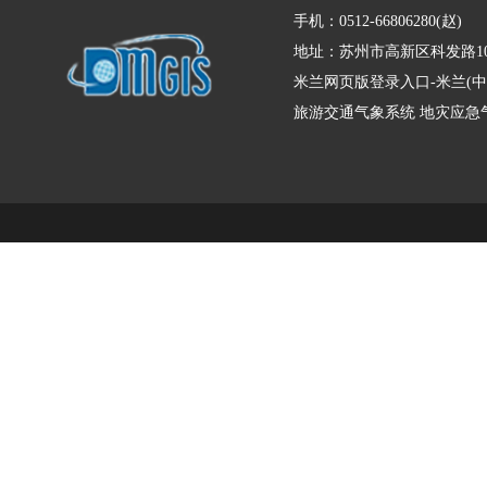
手机：0512-66806280(赵)
地址：苏州市高新区科发路10
米兰网页版登录入口-米兰(中
旅游交通气象系统
地灾应急