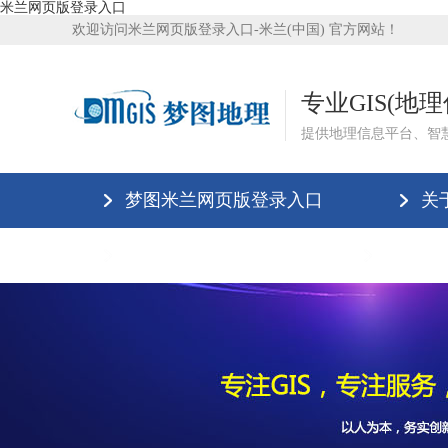
米兰网页版登录入口
欢迎访问米兰网页版登录入口-米兰(中国) 官方网站！
专业GIS(地
提供地理信息平台、智
梦图米兰网页版登录入口
关
米兰网页版登录入口
米兰网页