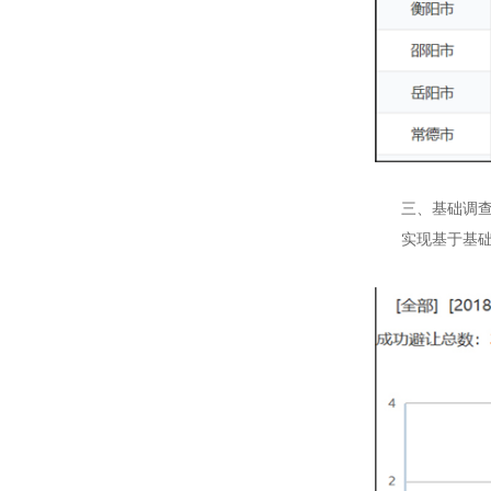
三、基础调
实现基于基础调