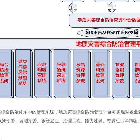
合防治体系中的管理系统，地质灾害综合防治管理平台可实现对各业务
气象预警、监测预警、搬迁避让、治理工程、能力建设、专题栏目等内容
理