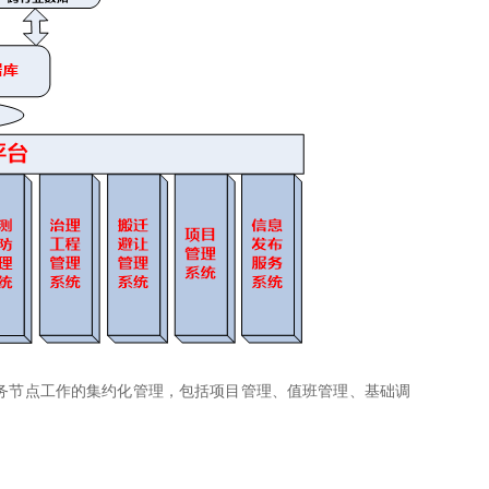
节点工作的集约化管理，包括项目管理、值班管理、基础调
。