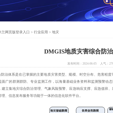
米兰网页版登录入口
>
行业应用
>
地灾
DMGIS地质灾害综合防
发布时间：2024-06-05
人气：
27
治体系是在已掌握的主要地质灾害类型、规模、时空分布、危害程度等
面广的群测群防、专业监测工作，以海量基础业务资料和监测预警动态数据为
，建立集地灾综合防治管理、气象风险预警、应急响应支撑、应急值班、
管理、信息发布服务等功能于一体的信息化软件平台。