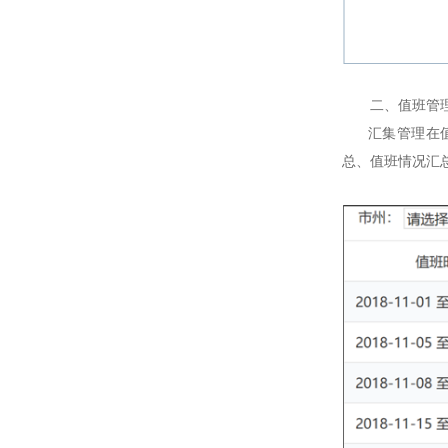
二、值班管
汇集管理在值排
总、值班情况汇