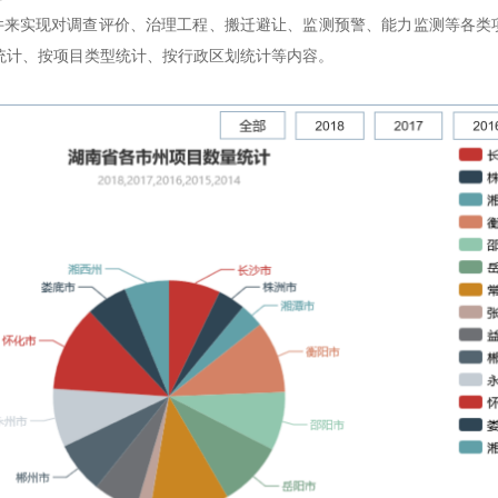
实现对调查评价、治理工程、搬迁避让、监测预警、能力监测等各类项
统计、按项目类型统计、按行政区划统计等内容。