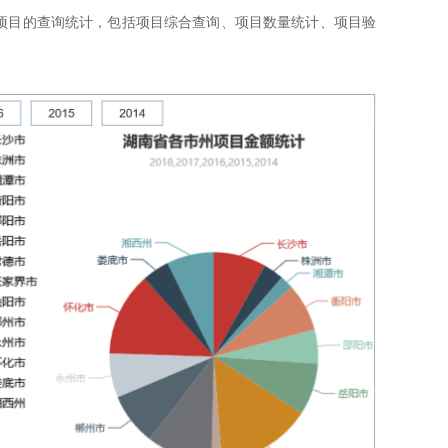
目的查询统计，包括项目综合查询、项目数量统计、项目验