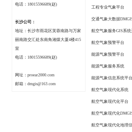
电话：18015596689(赵)
工程专业气象平台
交通气象大数据DMGI
长沙公司：
地址：长沙市雨花区芙蓉南路与万家
航空气象服务GIS系统
丽南路交汇处东南角湘煤大厦4楼415
航空气象预警平台
室
能源气象预警平台
电话：18015596689(赵)
能源气象服务系统
网址：proear2000.com
能源气象信息系统平
邮箱：dmgis@163.com
航空气象现代化系统
航空气象现代化平台
航空气象现代化DMGI
航空气象现代化地理