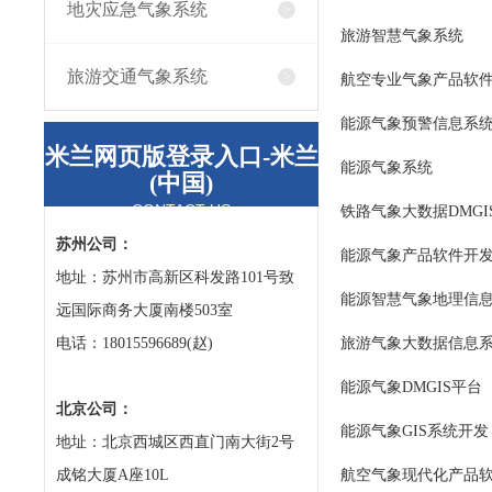
地灾应急气象系统
旅游智慧气象系统
旅游交通气象系统
航空专业气象产品软
能源气象预警信息系
米兰网页版登录入口-米兰
能源气象系统
(中国)
CONTACT US
铁路气象大数据DMGI
苏州公司：
能源气象产品软件开
地址：苏州市高新区科发路101号致
能源智慧气象地理信
远国际商务大厦南楼503室
电话：18015596689(赵)
旅游气象大数据信息
能源气象DMGIS平台
北京公司：
能源气象GIS系统开发
地址：北京西城区西直门南大街2号
成铭大厦A座10L
航空气象现代化产品