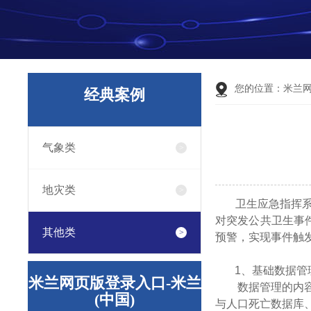
您的位置：
米兰
经典案例
气象类
地灾类
卫生应急指挥系统
对突发公共卫生事
其他类
预警，实现事件触
1、基础数据管
米兰网页版登录入口-米兰
数据管理的内
(中国)
与人口死亡数据库