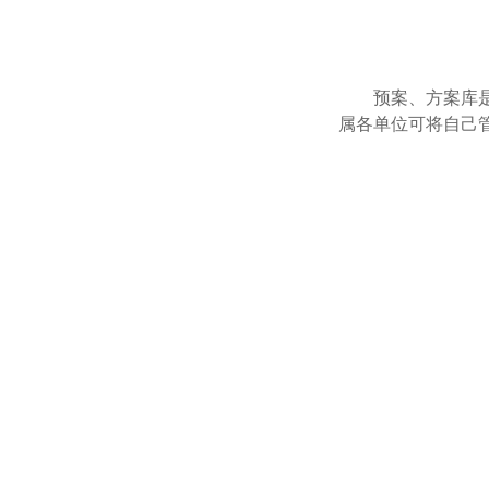
预案、方案库
属各单位可将自己