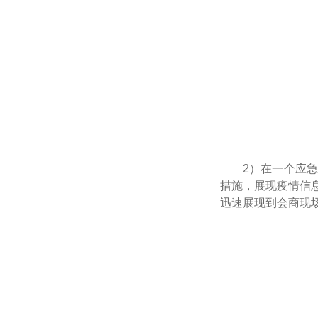
2）在一个应
措施，展现疫情信
迅速展现到会商现