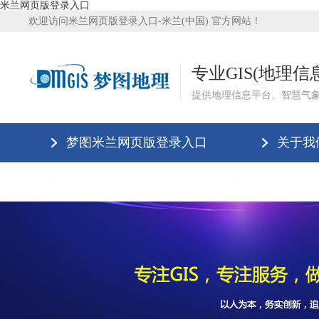
米兰网页版登录入口
欢迎访问米兰网页版登录入口-米兰(中国) 官方网站！
专业GIS(地理
提供地理信息平台、智慧气
梦图米兰网页版登录入口
关于我
米兰网页版登录入口
米兰网页版登