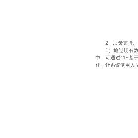
2、决策支持、
1）通过现有
中，可通过GIS
化，让系统使用人