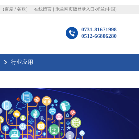
图
（
百度
/
谷歌
）
|
在线留言
|
米兰网页版登录入口-米兰(中国)
0731-81671998
0512-66806280
行业应用