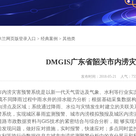
米兰网页版登录入口
>
经典案例
>
其他类
DMGIS广东省韶关市内涝
发布时间：2018-05-21
人气：
75
市内涝灾害预警系统是以新一代天气雷达及气象、水利等行业实
成不同降雨过程中雨水井的排水能力分析；根据基础采集数据
内涝点及区域；系统通过降雨、水位与灾情发生时建立的关联关
警系统，实现城区暴雨监测预警、城市内涝模拟预报及城区内涝
道路市政数据资料与GIS技术的紧密结合与综合分析，能 够实现
前发现问题，做好应对措施，实时报警，快速应对；多点同时监
水利等跨行业数据信息在城市内涝监测预警分析中的充分展示和