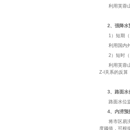
利用芙蓉
2、强降水
1）短期（
利用国内
2）短时（
利用芙蓉
Z-I关系的反
3、路面水
路面水位
4、内涝预
将市区易
度阈值，可根