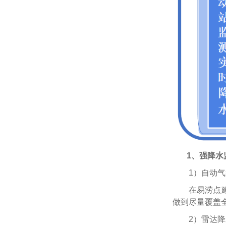
1、强降水
1）自动
在易涝点
做到尽量覆盖
2）雷达降