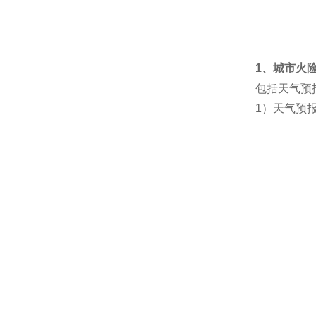
1、城市火
包括天气预
1）天气预报