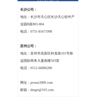
CONTACT US
长沙公司：
地址：长沙市天心区长沙天心软件产
业园B座803-804
电话：0731-81671998
苏州公司：
地址：苏州市高新区科发路101号致
远国际商务大厦南楼503室
电话：0512-66806280
网址：proear2000.com
邮箱：dmgis@163.com