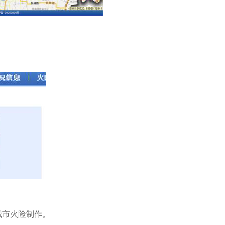
城市火险制作。