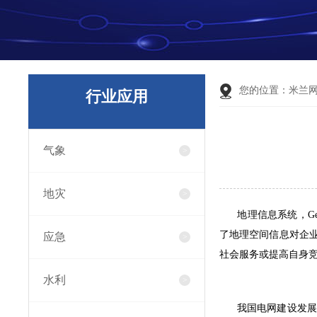
您的位置：
米兰
行业应用
气象
地灾
地理信息系统，Geogr
了地理空间信息对企
应急
社会服务或提高自身
水利
我国电网建设发展迅