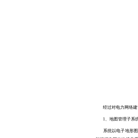
经过对电力网络建设
1、地图管理子系
系统以电子
地形