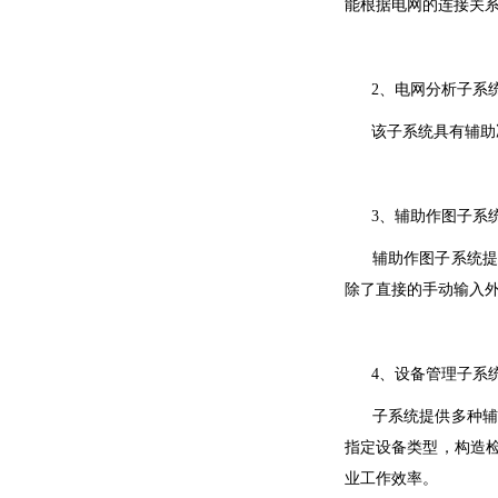
能根据电网的连接关
2、电网分析子系
该子系统具有辅助决
3、辅助作图子系
辅助作图子系统提供
除了直接的手动输入
4、设备管理子系
子系统提供多种辅助
指定设备类型，构造
业工作效率。