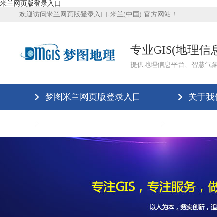
米兰网页版登录入口
欢迎访问米兰网页版登录入口-米兰(中国) 官方网站！
专业GIS(地理
提供地理信息平台、智慧气
梦图米兰网页版登录入口
关于我
米兰网页版登录入口
米兰网页版登