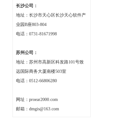
长沙公司：
地址：长沙市天心区长沙天心软件产
业园B座803-804
电话：0731-81671998
苏州公司：
地址：苏州市高新区科发路101号致
远国际商务大厦南楼503室
电话：0512-66806280
网址：proear2000.com
邮箱：dmgis@163.com