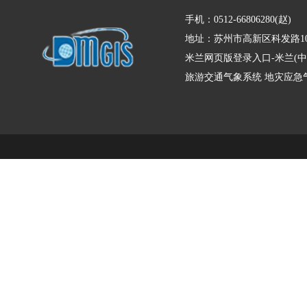
手机：0512-66806280(赵)
地址：苏州市高新区科发路10
米兰网页版登录入口-米兰(中
旅游交通气象系统
地灾应急