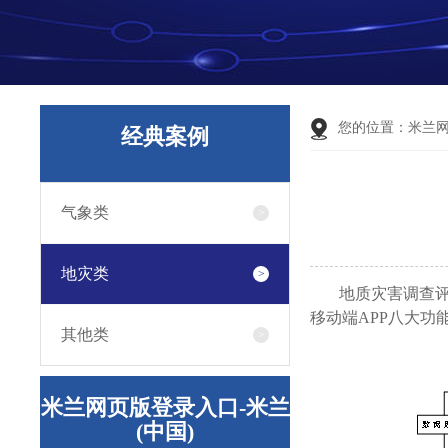
您的位置：
米兰
经典案例
气象类
地灾类
地质灾害调查评价
移动端APP八大功
其他类
米兰网页版登录入口-米兰
(中国)