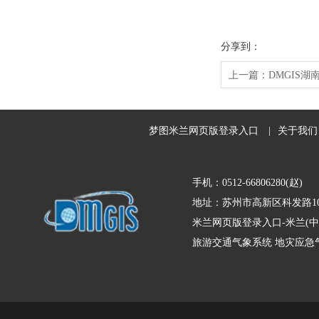
分享到：
上一篇：
DMGIS
梦图米兰网页版登录入口
|
关于我们
手机：0512-66806280(赵)
地址：苏州市高新区科发路10
米兰网页版登录入口-米兰(中
旅游交通气象系统
地灾应急