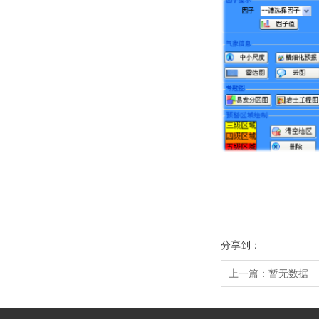
分享到：
上一篇：
暂无数据