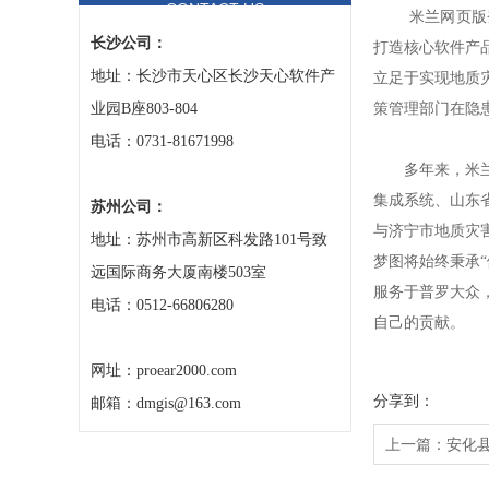
CONTACT US
米兰网页版登录
长沙公司：
打造核心软件产
地址：长沙市天心区长沙天心软件产
立足于实现地质
业园B座803-804
策管理部门在隐
电话：0731-81671998
多年来，米兰网
集成系统、山东
苏州公司：
与济宁市地质灾
地址：苏州市高新区科发路101号致
梦图将始终秉承
远国际商务大厦南楼503室
服务于普罗大众
电话：0512-66806280
自己的贡献。
网址：proear2000.com
分享到：
邮箱：dmgis@163.com
上一篇：
安化