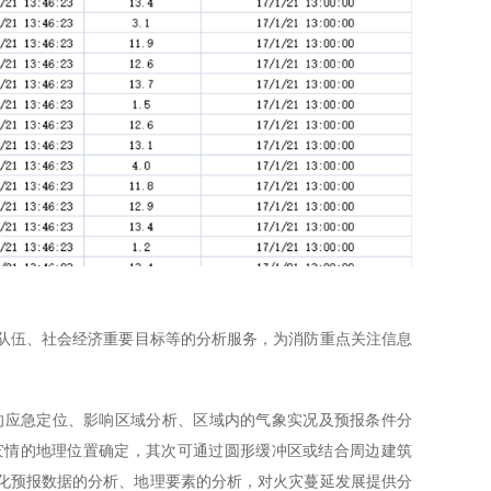
伍、社会经济重要目标等的分析服务，为消防重点关注信息
应急定位、影响区域分析、区域内的气象实况及预报条件分
灾情的地理位置确定，其次可通过圆形缓冲区或结合周边建筑
化预报数据的分析、地理要素的分析，对火灾蔓延发展提供分