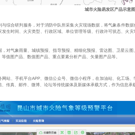
城市火险易发区产品示意
综合研判服务，对于消防中队所采集火灾现场数据，将气象条件数据作
灾发生时间、火灾类型、行政区域、单位管理等级、行政许可状态、火灾
对气象雨量、城镇预报、指导预报、精细化预报、雷达图、卫星云图、Q
、等值图产品、数值图产品、重点要素分析产品、矢量图产品等。
站、手机平台APP、微信公众号、微信小程序，在加油站、化工场、
信、传真、邮件、微博、论坛等传统媒体及新媒体承载方式，作为信息承