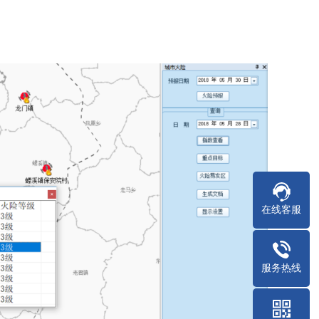
在线客服
服务热线