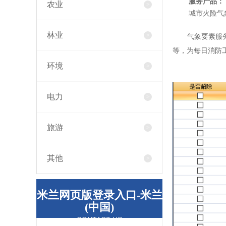
服务产品：
农业
城市火险气象预
林业
气象要素服务数
等，为每日消防
环境
电力
旅游
其他
米兰网页版登录入口-米兰
(中国)
CONTACT US