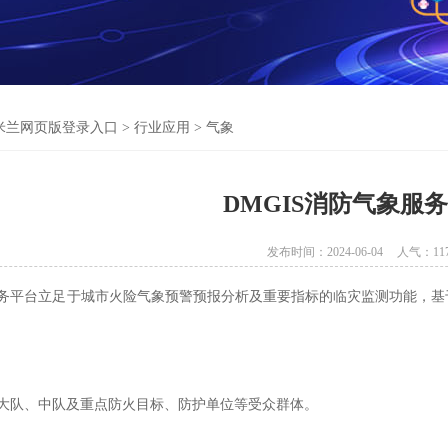
米兰网页版登录入口
>
行业应用
>
气象
DMGIS消防气象服
发布时间：2024-06-04
人气：
11
台立足于城市火险气象预警预报分析及重要指标的临灾监测功能，基于
、中队及重点防火目标、防护单位等受众群体。