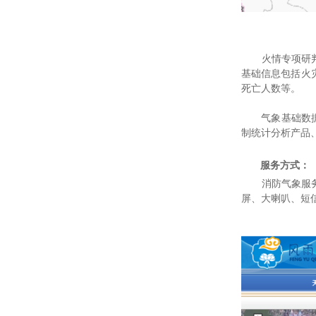
火情专项研判与
基础信息包括火
死亡人数等。
气象基础数据，
制统计分析产品
服务方式：
消防气象服务网
屏、大喇叭、短