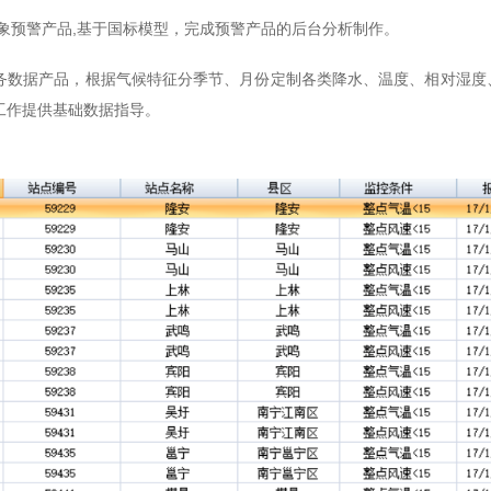
警产品,基于国标模型，完成预警产品的后台分析制作。
据产品，根据气候特征分季节、月份定制各类降水、温度、相对湿度、
工作提供基础数据指导。