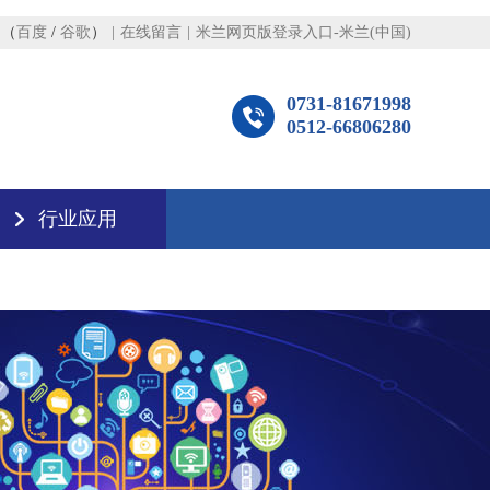
图
（
百度
/
谷歌
）
|
在线留言
|
米兰网页版登录入口-米兰(中国)
0731-81671998
0512-66806280
行业应用