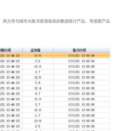
风力等与城市火险关联度较高的数据统计产品、等值图产品