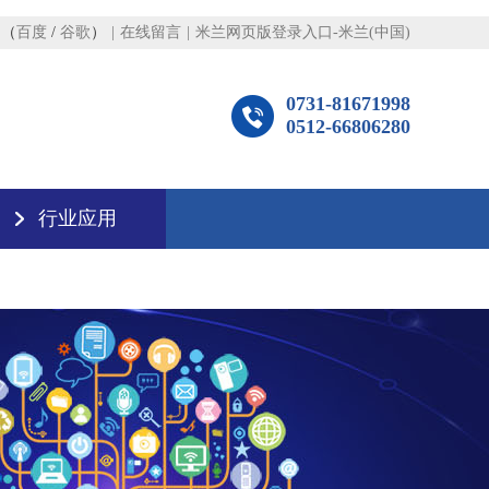
图
（
百度
/
谷歌
）
|
在线留言
|
米兰网页版登录入口-米兰(中国)
0731-81671998
0512-66806280
行业应用