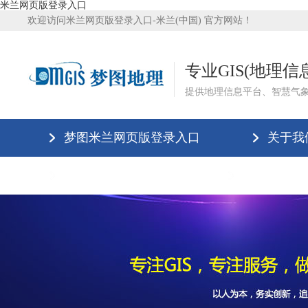
米兰网页版登录入口
欢迎访问米兰网页版登录入口-米兰(中国) 官方网站！
专业GIS(地理
提供地理信息平台、智慧气
梦图米兰网页版登录入口
关于我
米兰网页版登录入口
米兰网页版登