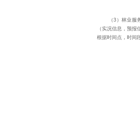
（3）林业服
（实况信息，预报
根据时间点，时间