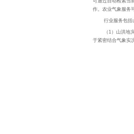
可通过自动检索当
作。农业气象服务
行业服务包括
（1）山洪地
于紧密结合气象实