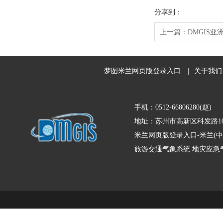
分享到：
上一篇：
DMGIS
梦图米兰网页版登录入口
|
关于我们
手机：0512-66806280(赵)
地址：苏州市高新区科发路10
米兰网页版登录入口-米兰(中
旅游交通气象系统
地灾应急