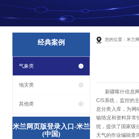
您的位置：
米兰
经典案例
气象类
地灾类
新疆喀什信息
C/S系统，监控
其他类
息分类入库，为网
输情况和资料异常
米兰网页版登录入口-米兰
统，提供了国家级
(中国)
天气的作业编辑查