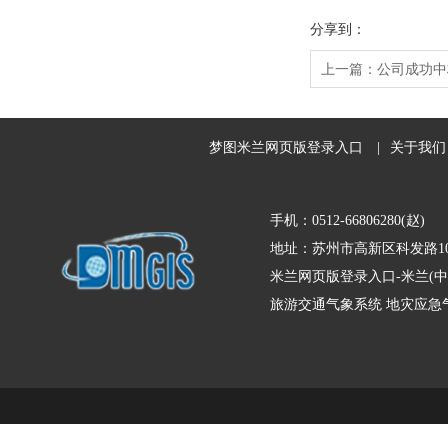
分享到：
上一篇：
公司成功中
梦图米兰网页版登录入口
|
关于我们
手机：0512-66806280(赵)
地址：苏州市高新区科发路10
米兰网页版登录入口-米兰(中
旅游交通气象系统
地灾应急