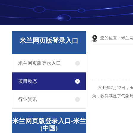
您的位置：
米兰
米兰网页版登录入口
米兰网页版登录入口
项目动态
2019
年
7
月
12
日，
为，软件满足了气象
行业资讯
米兰网页版登录入口-米兰
(中国)