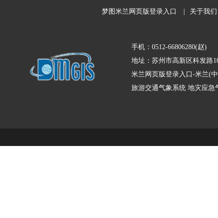
梦图米兰网页版登录入口
|
关于我们
手机：0512-66806280(赵)
地址：苏州市高新区科发路10
米兰网页版登录入口-米兰(中
旅游交通气象系统
地灾应急