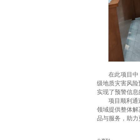
在此项目中
级地质灾害风险
实现了预警信息
项目顺利通
领域提供整体解
品与服务，助力