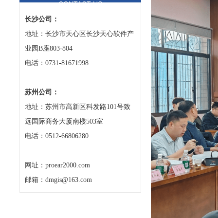
CONTACT US
长沙公司：
地址：长沙市天心区长沙天心软件产
业园B座803-804
电话：0731-81671998
苏州公司：
地址：苏州市高新区科发路101号致
远国际商务大厦南楼503室
电话：0512-66806280
网址：proear2000.com
邮箱：dmgis@163.com