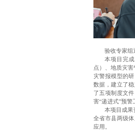
验收专家组
本项目完成
点）、地质灾害
灾警报模型的研
数据，建立了稳
了五项制度文件
害
“递进式”预
本项目成果
全省市县两级体
应用。