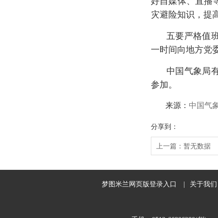
好自媒体、直播
灾避险知识，提
五要严格值
一时间向地方党
中国气象局
参加。
中国气
来源：
分享到：
上一篇：
暂无数据
梦图米兰网页版登录入口
|
关于我们