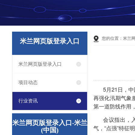
您的位置：
米兰
米兰网页版登录入口
米兰网页版登录入口
项目动态
5月21日，
再强化汛期气象
行业资讯
第一道防线作用
会议指出，
米兰网页版登录入口-米兰
气，“点强”特
(中国)