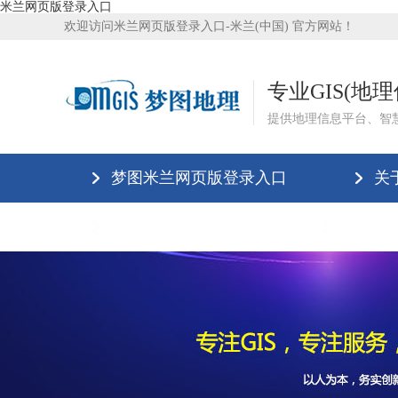
米兰网页版登录入口
欢迎访问米兰网页版登录入口-米兰(中国) 官方网站！
专业GIS(地
提供地理信息平台、智
梦图米兰网页版登录入口
关
米兰网页版登录入口
米兰网页