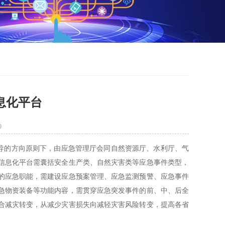
息化平台
0
的方向原则下，由应急管理厅会同自然资源厅、水利厅、气
信息化平台需囊括安全生产类、自然灾害类等应急事件类型，
的应急职能，需建设应急预案管理、应急监测预警、应急事件
急物资装备等功能内容，需贯穿应急突发事件的前、中、后全
合减灾转变，从减少灾害损失向减轻灾害风险转变，提高各省