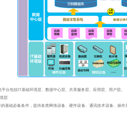
台包括IT基础环境层、数据中心层、共享服务层、应用层、用户层。
境层
基础必备条件，提供各类网络设备、硬件设备、通讯技术设备、操作系