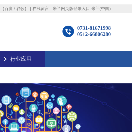
图
（
百度
/
谷歌
）
|
在线留言
|
米兰网页版登录入口-米兰(中国)
0731-81671998
0512-66806280
行业应用