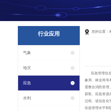
您的位置：
行业应用
气象
地灾
应急管理信息平
象局、林业局等
应急
需整合消防管理
获取、应急资源
水利
过程。该信息化
应急管理水平和