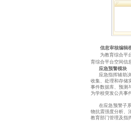
信息审核编辑
为教育综合平
育综合平台空间信
应急预警模块
应急指挥辅助
收集、处理和存储
事件数据库、预测
为学校突发公共事
在应急预警子
物抗震强度分析、
教育部门管理及指