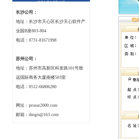
CONTACT US
长沙公司：
地址：长沙市天心区长沙天心软件产
业园B座803-804
电话：0731-81671998
苏州公司：
地址：苏州市高新区科发路101号致
远国际商务大厦南楼503室
电话：0512-66806280
网址：proear2000.com
邮箱：dmgis@163.com