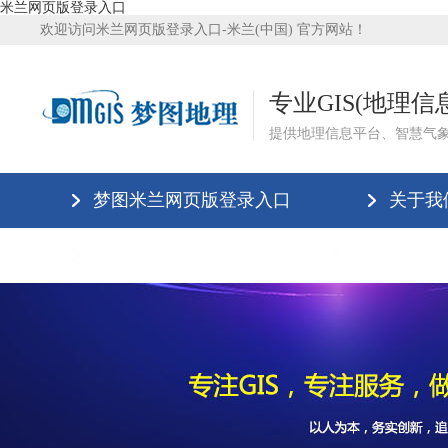
米兰网页版登录入口
欢迎访问米兰网页版登录入口-米兰(中国) 官方网站！
专业GIS(地理
提供地理信息平台、智慧气
梦图米兰网页版登录入口
关于我
米兰网页版登录入口
米兰网页版登