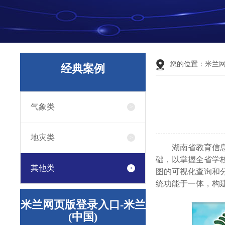
您的位置：
米兰
经典案例
气象类
地灾类
湖南省教育
信
础，以掌握全省学
其他类
图的可视化查询和
统功能于一体，构
米兰网页版登录入口-米兰
(中国)