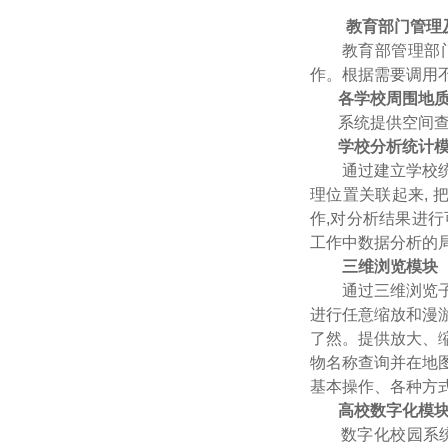
教育部门管理
教育部管理部
作。根据需要调用
各学校周围地质
系统提供空间查询
学校分析统计模
通过建立学校统
理位置关联起来, 
作,对分析结果进行
工作中数据分析的局
三维浏览模块
通过三维浏览
进行任意缩放和漫
了然。
提供放大、
物名称查询并在地
基本操作、各种方
高校数字化模
数字化校园系