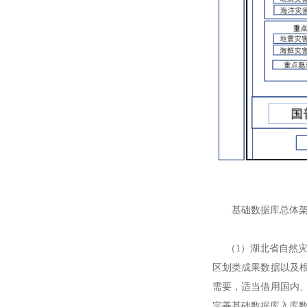
基础数据库总体架构
（1）湖北省自然灾
区划类成果数据以及
需要，适当借用国内
完善基础数据库入库