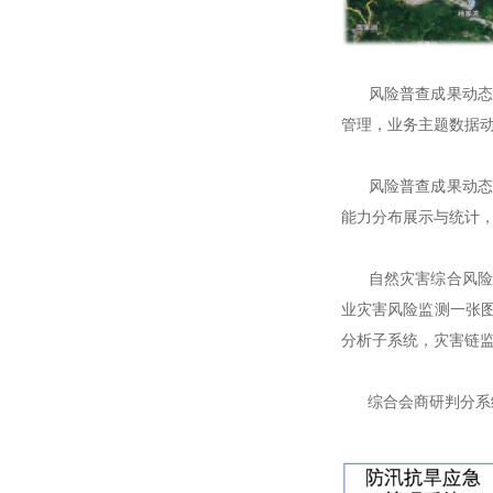
风险普查成果动态管
管理，业务主题数据
风险普查成果动态展
能力分布展示与统计
自然灾害综合风险监
业灾害风险监测一张
分析子系统，灾害链
综合会商研判分系统