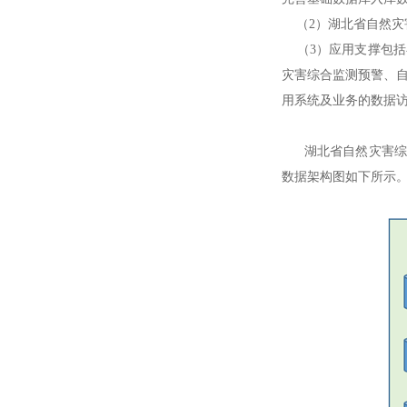
（2）湖北省自然灾
（3）应用支撑包括
灾害综合监测预警、
用系统及业务的数据
湖北省自然灾害综合
数据架构图如下所示