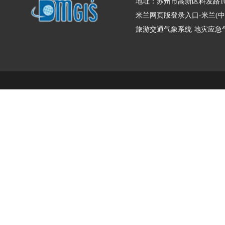
地址：苏州市高新区科发路10
米兰网页版登录入口-米兰(中
旅游交通气象系统
地灾应急