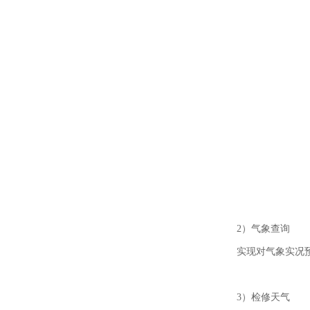
2）气象查询
实现对气象实况预
3）检修天气