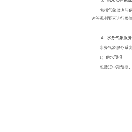
3、供水监控系统
包括气象监测与供水
速等观测要素进行阈
4、水务气象服务
水务气象服务系统是
1）供水预报
包括短中期预报、月