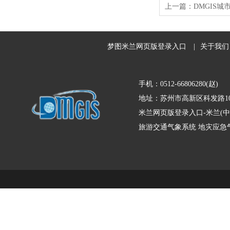
上一篇：
DMGIS
梦图米兰网页版登录入口
|
关于我们
手机：0512-66806280(赵)
地址：苏州市高新区科发路10
米兰网页版登录入口-米兰(中
旅游交通气象系统
地灾应急