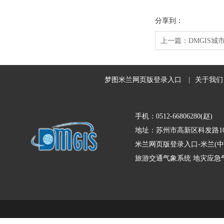
分享到：
上一篇：
DMGIS
梦图米兰网页版登录入口
|
关于我们
手机：0512-66806280(赵)
地址：苏州市高新区科发路10
米兰网页版登录入口-米兰(中
旅游交通气象系统
地灾应急