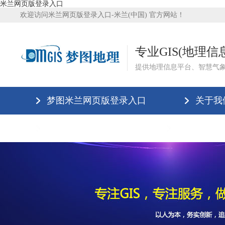
米兰网页版登录入口
欢迎访问米兰网页版登录入口-米兰(中国) 官方网站！
专业GIS(地理
提供地理信息平台、智慧气
梦图米兰网页版登录入口
关于我
米兰网页版登录入口
米兰网页版登