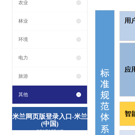
农业
林业
环境
电力
旅游
其他
米兰网页版登录入口-米兰
(中国)
CONTACT US