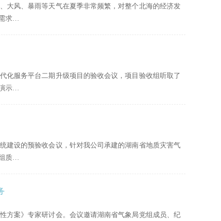
风、大风、暴雨等天气在夏季非常频繁，对整个北海的经济发
需求…
象现代化服务平台二期升级项目的验收会议，项目验收组听取了
演示…
息系统建设的预验收会议，针对我公司承建的湖南省地质灾害气
组质…
务
行性方案》专家研讨会。会议邀请湖南省气象局党组成员、纪