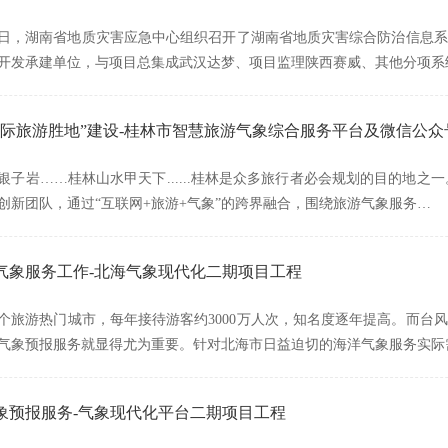
2月21日，湖南省地质灾害应急中心组织召开了湖南省地质灾害综合防治信
开发承建单位，与项目总集成武汉达梦、项目监理陕西赛威、其他分项系
国际旅游胜地”建设-桂林市智慧旅游气象综合服务平台及微信公众
银子岩……桂林山水甲天下......桂林是众多旅行者必会规划的目的地之
创新团队，通过“互联网+旅游+气象”的跨界融合，围绕旅游气象服务…
气象服务工作-北海气象现代化二期项目工程
个旅游热门城市，每年接待游客约3000万人次，知名度逐年提高。而台
气象预报服务就显得尤为重要。针对北海市日益迫切的海洋气象服务实际
象预报服务-气象现代化平台二期项目工程