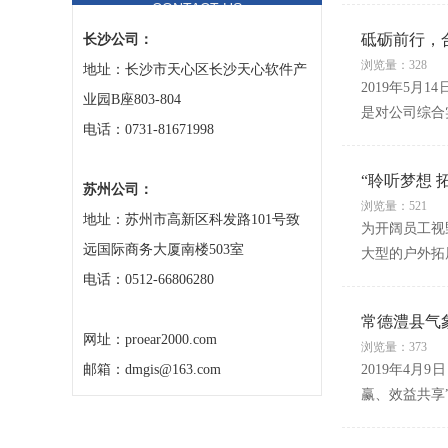
CONTACT US
砥砺前行，
长沙公司：
浏览量：328
地址：长沙市天心区长沙天心软件产
2019年5
业园B座803-804
是对公司综合
电话：0731-81671998
“聆听梦想 
苏州公司：
浏览量：521
地址：苏州市高新区科发路101号致
为开阔员工视
远国际商务大厦南楼503室
大型的户外拓
电话：0512-66806280
常德澧县气
网址：proear2000.com
浏览量：373
邮箱：dmgis@163.com
2019年4
赢、效益共享