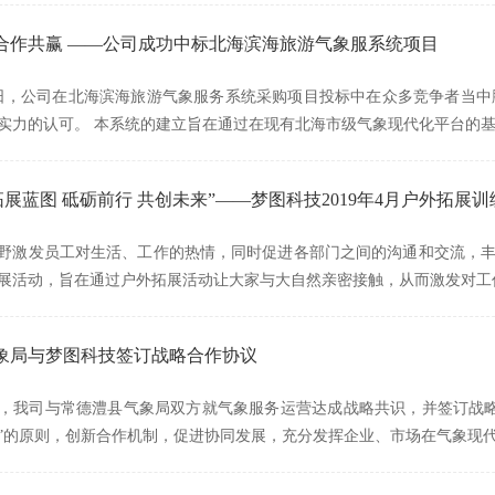
合作共赢 ——公司成功中标北海滨海旅游气象服系统项目
月14日，公司在北海滨海旅游气象服务系统采购项目投标中在众多竞争者
实力的认可。 本系统的建立旨在通过在现有北海市级气象现代化平台的
拓展蓝图 砥砺前行 共创未来”——梦图科技2019年4月户外拓展
野激发员工对生活、工作的热情，同时促进各部门之间的沟通和交流，丰富
展活动，旨在通过户外拓展活动让大家与大自然亲密接触，从而激发对工
象局与梦图科技签订战略合作协议
月9日，我司与常德澧县气象局双方就气象服务运营达成战略共识，并签订
”的原则，创新合作机制，促进协同发展，充分发挥企业、市场在气象现