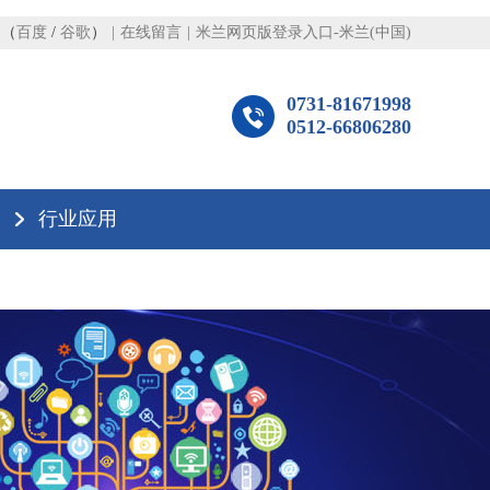
图
（
百度
/
谷歌
）
|
在线留言
|
米兰网页版登录入口-米兰(中国)
0731-81671998
0512-66806280
行业应用