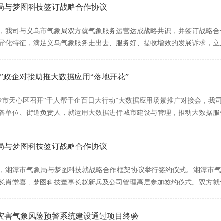
局与梦图科技签订战略合作协议
月8日，我司与义乌市气象局双方就气象服务运营达成战略共识，并签订战略
异化特征，满足义乌气象服务走出去、服务好、提收增效的发展诉求，立
”政企对接助推大数据应用“落地开花”
长沙市天心区召开“千人帮千企百日大行动”大数据应用场景推广对接会，
各单位、街道负责人，就运用大数据进行城市建设与管理，推动大数据服
局与梦图科技签订战略合作协议
月9日，湘潭市气象局与梦图科技就战略合作框架协议举行签约仪式。湘潭
长肖堂喜，梦图科技董事长赵新兵及公司管理高层参加签约仪式。双方就
灾害气象风险预警系统建设通过项目终验