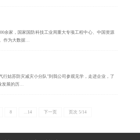
位400余家，国家国防科技工业局重大专项工程中心、中国资源
。作为大数据…
的“气行姑苏防灾减灾小分队”到我公司参观见学，走进企业，了
业发展的历…
8
...14
下一页
页次 5/14