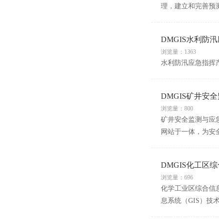
理，建立和完善预
DMGIS水利防
浏览量：1363
水利防汛应急指挥产
DMGIS矿井安
浏览量：800
矿井安全监测与应
网站于一体，为安
DMGIS化工区
浏览量：696
化学工业区综合信
息系统（GIS）