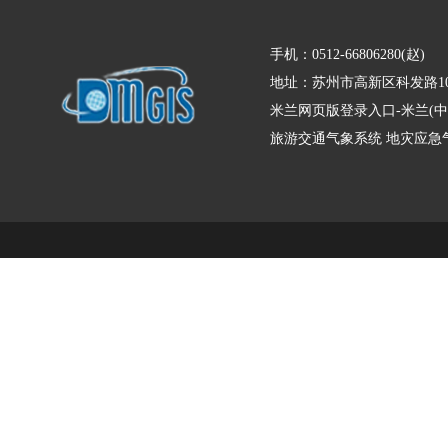
手机：0512-66806280(赵)
地址：苏州市高新区科发路10
米兰网页版登录入口-米兰(中
旅游交通气象系统
地灾应急