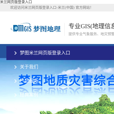
米兰网页版登录入口
欢迎访问米兰网页版登录入口-米兰(中国) 官方网站！
专业GIS(地理
提供专业气象服务、地灾预
梦图米兰网页版登录入口
关于我们
产品服务
经典案例
行业应用