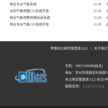
林业专业气象系统
12-28
水利气象预警GIS系统开发
12-28
林业气象预警地理信息系统
12-28
林业专业气象GIS系统开发
12-28
梦图米兰网页版登录入口
|
关于我们
手机：18015596689(赵总)
地址：苏州市高新区科发路10
米兰网页版登录入口-米兰(中
链接支持： | | | | | | | | | | | | |