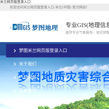
米兰网页版登录入口
欢迎访问米兰网页版登录入口-米兰(中国) 官方网站！
专业GIS(地理
提供专业气象服务、地灾预
梦图米兰网页版登录入口
关于我们
产品服务
经典案例
行业应用