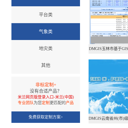
平台类
气象类
地灾类
DMGIS玉林市基于G
叫
其他
非标定制+
没有合适产品？
米兰网页版登录入口-米兰(中国)
专业团队
为您
定制
更匹配的
产品
免费获取定制方案>
DMGIS云南省州(市