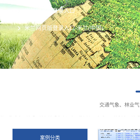
米兰网页版登录入口
米兰网页版登录入口-米兰(中国)
交通气象、林业气
案例分类