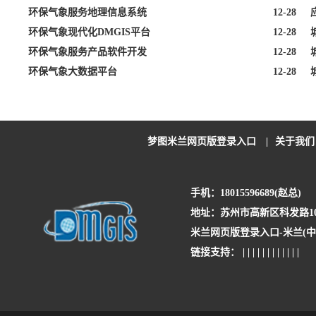
环保气象服务地理信息系统
12-28
环保气象现代化DMGIS平台
12-28
环保气象服务产品软件开发
12-28
环保气象大数据平台
12-28
梦图米兰网页版登录入口
|
关于我们
手机：18015596689(赵总)
地址：苏州市高新区科发路10
米兰网页版登录入口-米兰(中
链接支持： | | | | | | | | | | | |