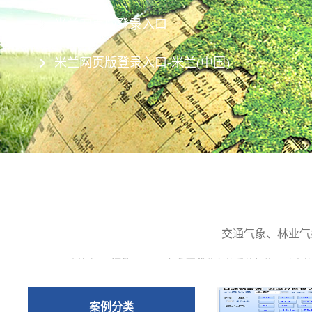
米兰网页版登录入口
米兰网页版登录入口-米兰(中国)
交通气象、林业气
A， C， D。 正确答案
360问答
:ACD 。
气象现代
业务体系的架构是动态的
案例分类