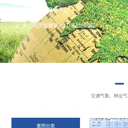
米兰网页版登录入口
米兰网页版登录入口-米兰(中国)
交通气象、林业气
案例分类