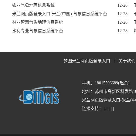
农业气象地理信息系统
12-28
米兰网页版登录入口-米兰(中国) 气象信息系统平台
12-28
林业智慧气象地理信息系统
12-28
水利专业气象信息系统平台
12-28
梦图米兰网页版登录入口
|
关于我们
手机：18015596689(赵总)
地址：苏州市高新区科发路10
米兰网页版登录入口-米兰(中
链接支持： | | | | |