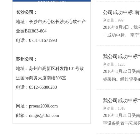
CONTACT US
公司成功中标-
长沙公司：
浏览量：999
地址：长沙市天心区长沙天心软件产
2016年9月9
业园B座803-804
一成功中标。 南
电话：0731-81671998
我公司成功中标
苏州公司：
浏览量：1235
地址：苏州市高新区科发路101号致
2016年1月2
远国际商务大厦南楼503室
标采购。经过评委
电话：0512-66806280
我公司成功中标
网址：proear2000.com
浏览量：1018
邮箱：dmgis@163.com
2016年1月2
容设备购置与安装