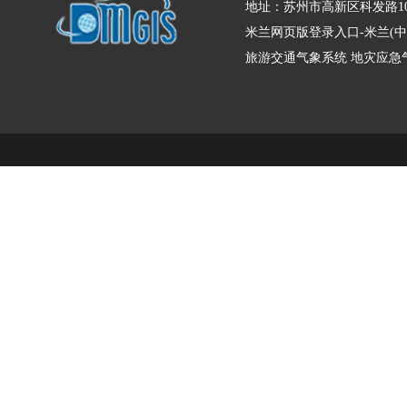
地址：苏州市高新区科发路10
米兰网页版登录入口-米兰(中
旅游交通气象系统
地灾应急