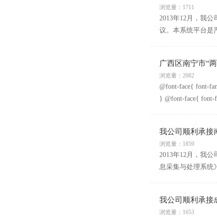
浏览量：1711
2013年12月
议。本系统平台是
广西区南宁市“
浏览量：2082
@font-face{ font-fa
} @font-face{ fon
我公司顺利承接
浏览量：1859
2013年12月
息采集与处理系统
我公司顺利承接
浏览量：1653