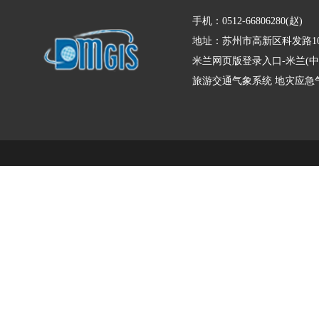
手机：0512-66806280(赵)
地址：苏州市高新区科发路10
米兰网页版登录入口-米兰(中
旅游交通气象系统
地灾应急