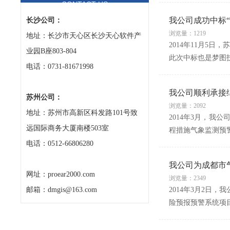
CONTACT US
我公司成功中标
长沙公司：
浏览量：1219
地址：长沙市天心区长沙天心软件产
2014年11月5
业园B座803-804
此次中标也是梦图
电话：0731-81671998
我公司顺利承接
苏州公司：
浏览量：2092
地址：苏州市高新区科发路101号致
2014年3月，
远国际商务大厦南楼503室
程措施气象监测预警
电话：0512-66806280
我公司为成都市
网址：proear2000.com
浏览量：2349
邮箱：dmgis@163.com
2014年3月2
险预报预警系统项