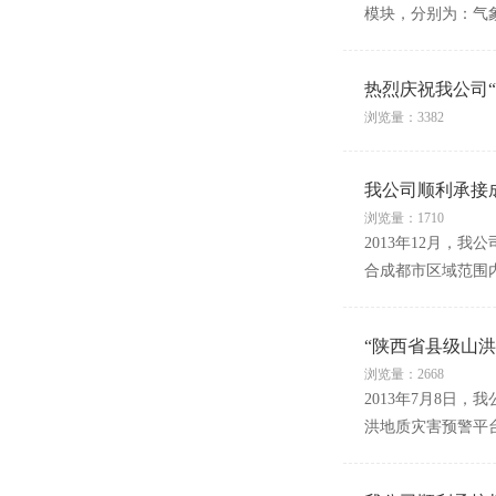
模块，分别为：气
热烈庆祝我公司
浏览量：3382
我公司顺利承接
浏览量：1710
2013年12月，
合成都市区域范围
“陕西省县级山
浏览量：2668
2013年7月8日
洪地质灾害预警平台