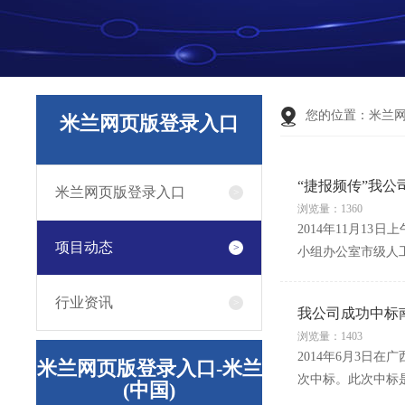
您的位置：
米兰
米兰网页版登录入口
“捷报频传”我公
米兰网页版登录入口
浏览量：1360
2014年11月1
项目动态
小组办公室市级人
行业资讯
我公司成功中标
浏览量：1403
2014年6月3
米兰网页版登录入口-米兰
次中标。此次中标
(中国)