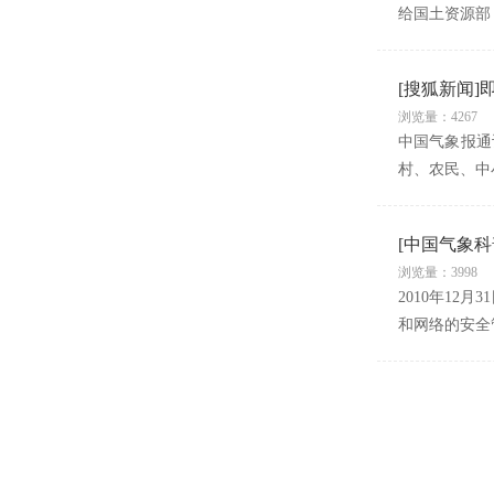
给国土资源部
[搜狐新闻
浏览量：4267
中国气象报通
村、农民、中
[中国气象
浏览量：3998
2010年1
和网络的安全