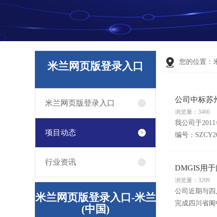
您的位置：
米兰网页版登录入口
公司中标苏
米兰网页版登录入口
浏览量：3466
我公司于20
项目动态
编号：SZCY
行业资讯
DMGIS用
浏览量：3209
公司近期与四
米兰网页版登录入口-米兰
完成四川省阆
(中国)