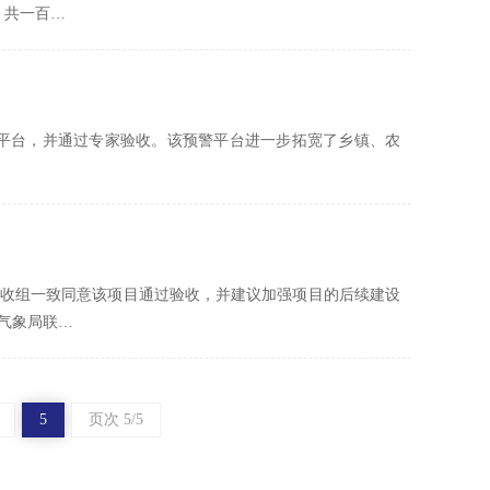
，共一百…
平台，并通过专家验收。该预警平台进一步拓宽了乡镇、农
，验收组一致同意该项目通过验收，并建议加强项目的后续建设
气象局联…
5
页次 5/5