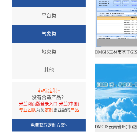
平台类
气象类
地灾类
DMGIS玉林市基于G
叫
其他
非标定制+
没有合适产品？
米兰网页版登录入口-米兰(中国)
专业团队
为您
定制
更匹配的
产品
免费获取定制方案>
DMGIS云南省州(市