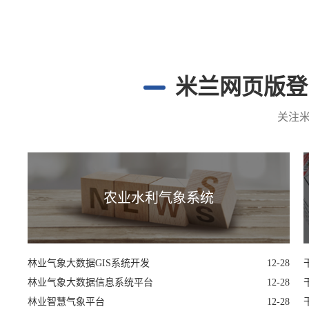
米兰网页版登
关注米
农业水利气象系统
林业气象大数据GIS系统开发
12-28
林业气象大数据信息系统平台
12-28
林业智慧气象平台
12-28