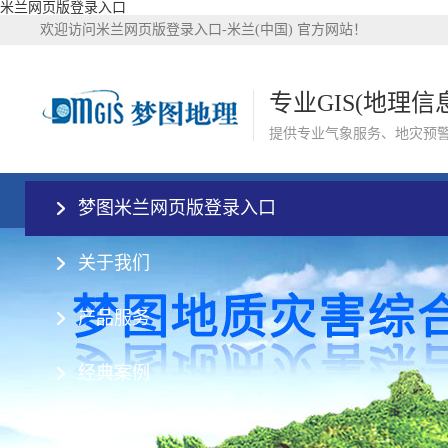
米兰网页版登录入口
欢迎访问米兰网页版登录入口-米兰(中国) 官方网站！
专业GIS(地理
提供专业气象服务、地灾预
梦图米兰网页版登录入口
关于我们
产品服务
经典案例
行业应用