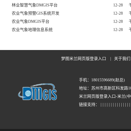
林业智慧气象DMGIS平台
12-28
农业气象预警GIS系统开发
12-28
农业气象DMGIS平台
12-28
农业气象地理信息系统
12-28
梦图米兰网页版登录入口
|
关于我们
手机：18015596689(赵总)
地址：苏州市高新区科发路10
米兰网页版登录入口-米兰(中
链接支持： | | | | | | | | | | | | | | | 