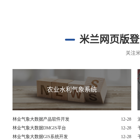
米兰网页版登
关注米
农业水利气象系统
林业气象大数据产品软件开发
12-28
林业气象大数据DMGIS平台
12-28
林业气象大数据GIS系统开发
12-28